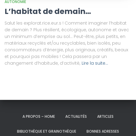
AUTONOMIE
L’habitat de demain…
Salut les explorat.rice.eur.s ! Comment imaginer l’habitat
de demain ? Plus résilient, écologique, autonome et avec
un minimum d’emprise au sol… Peut-être, plus petits, en
matériaux recyclés et/ou recyclables, bien isolés, peu
consommateurs d’énergie, plus originaux, créatifs, beaux
et pourquoi pas mobiles ! Cela passera par un
changement d’habitude, d’activité,
Lire la suite…
A PROPOS – HOME
ACTUALITÉS
ARTICLES
BIBLIOTHÈQUE ET GRAINOTHÈQUE
BONNES ADRESSES