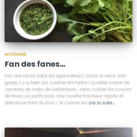
AUTONOMIE
Fan des fanes…
Fan des fanes Salut les explorateurs ! Dans la veine anti-
gaspi, il y a, bien sûr, cuisiner les fanes ! Qu’elles soient de
carottes, de radis, de betteraves… sans oublier les cosses
de fèves ou petits pois. Une recette fraîcheur rapide et
délicieuse tirée du livre « Je cuisine les
Lire la suite…