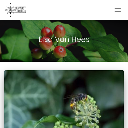
DÉPLIE
LA
NAVIG
Elsa Van Hees